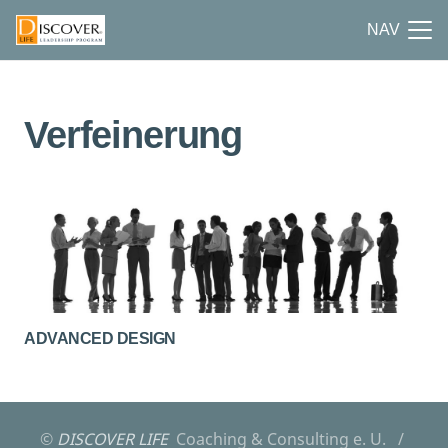
NAV
Verfeinerung
ADVANCED DESIGN
©
DISCOVER LIFE
Coaching & Consulting e. U. /